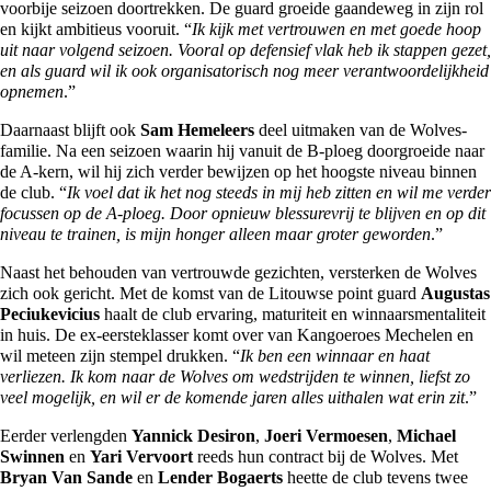
voorbije seizoen doortrekken. De guard groeide gaandeweg in zijn rol
en kijkt ambitieus vooruit. “
Ik kijk met vertrouwen en met goede hoop
uit naar volgend seizoen. Vooral op defensief vlak heb ik stappen gezet,
en als guard wil ik ook organisatorisch nog meer verantwoordelijkheid
opnemen
.”
Daarnaast blijft ook
Sam Hemeleers
deel uitmaken van de Wolves-
familie. Na een seizoen waarin hij vanuit de B-ploeg doorgroeide naar
de A-kern, wil hij zich verder bewijzen op het hoogste niveau binnen
de club. “
Ik voel dat ik het nog steeds in mij heb zitten en wil me verder
focussen op de A-ploeg. Door opnieuw blessurevrij te blijven en op dit
niveau te trainen, is mijn honger alleen maar groter geworden
.”
Naast het behouden van vertrouwde gezichten, versterken de Wolves
zich ook gericht. Met de komst van de Litouwse point guard
Augustas
Peciukevicius
haalt de club ervaring, maturiteit en winnaarsmentaliteit
in huis. De ex-eersteklasser komt over van Kangoeroes Mechelen en
wil meteen zijn stempel drukken. “
Ik ben een winnaar en haat
verliezen. Ik kom naar de Wolves om wedstrijden te winnen, liefst zo
veel mogelijk, en wil er de komende jaren alles uithalen wat erin zit
.”
Eerder verlengden
Yannick Desiron
,
Joeri Vermoesen
,
Michael
Swinnen
en
Yari Vervoort
reeds hun contract bij de Wolves. Met
Bryan Van Sande
en
Lender Bogaerts
heette de club tevens twee