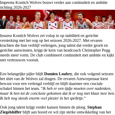
Imprenta Kontich Wolves bouwt verder aan continuïteit en ambitie
richting 2026-2027
Insurea Kontich Wolves zet volop in op stabiliteit en gerichte
versterking met het oog op het seizoen 2026-2027. Met ervaren
krachten die hun verblijf verlengen, jong talent dat verder groeit en
gerichte aanwinsten, krijgt de kern van headcoach Christopher Pegg
steeds meer vorm. De club combineert continuïteit met ambitie en kijkt
met vertrouwen vooruit.
Een belangrijke pijler blijft
Domien Loubry
, die ook volgend seizoen
het shirt van de Wolves zal dragen. De ervaren Antwerpenaar kiest
bewust voor een verlengd verblijf en blijft daarmee een cruciale
schakel binnen het team. “
Ik heb er een tijdje moeten over nadenken,
maar ik ben tot de conclusie gekomen dat ik er nog niet klaar mee ben.
Ik heb nog steeds enorm veel plezier in het spelletje
.”
Ook jong talent krijgt verder kansen binnen de ploeg.
Stephan
Ziegelshiffer
blijft aan boord en wil zijn sterke ontwikkeling van het